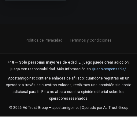
Política de Privacidad
Términos y Condiciones
+18 — Solo personas mayores de edad.
El juego puede crear adicción;
juega con responsabilidad. Más información en
/juego-responsable/
.
Apostamigo.net contiene enlaces de afiliado: cuando te registras en un
operador a través de nuestros enlaces, recibimos una comisión sin costo
adicional para ti. Esto no afecta nuestra opinión editorial sobre los
operadores reseñados.
© 2026 Ad Trust Group — apostamigo.net | Operado por Ad Trust Group