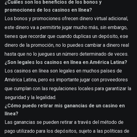
¿Cuáles son los beneficios de los bonos y
promociones de los casinos en línea?
Los bonos y promociones ofrecen dinero virtual adicional,
este dinero va a permitirte jugar mucho más, sin embargo,
tienes que recordar que cuando duplicas un depósito, ese
dinero de la promoción, no lo puedes cambiar a dinero real
hasta que no lo juegues un número determinado de veces.
¿Son legales los casinos en línea en América Latina?
Los casinos en línea son legales en muchos países de
América Latina, pero es importante jugar con proveedores
que cumplan con las regulaciones locales para garantizar la
seguridad y la legalidad.
¿Cómo puedo retirar mis ganancias de un casino en
línea?
Las ganancias se pueden retirar a través del método de
pago utilizado para los depósitos, sujeto a las políticas de