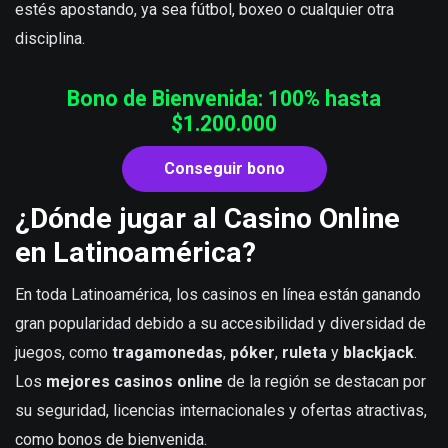
estés apostando, ya sea fútbol, boxeo o cualquier otra
disciplina.
Bono de Bienvenida: 100% hasta
$1.200.000
Conseguir bono
¿Dónde jugar al Casino Online
en Latinoamérica?
En toda Latinoamérica, los casinos en línea están ganando
gran popularidad debido a su accesibilidad y diversidad de
juegos, como
tragamonedas
,
póker
,
ruleta
y
blackjack
.
Los
mejores casinos online
de la región se destacan por
su seguridad, licencias internacionales y ofertas atractivas,
como bonos de bienvenida.