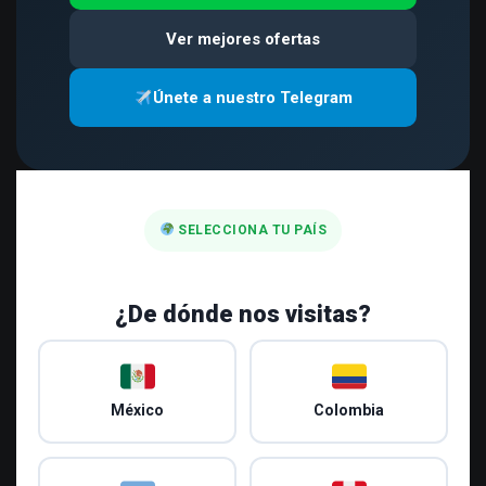
Ver mejores ofertas
Únete a nuestro Telegram
SELECCIONA TU PAÍS
¿De dónde nos visitas?
México
Colombia