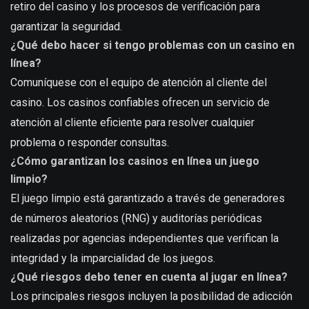
retiro del casino y los procesos de verificación para
garantizar la seguridad.
¿Qué debo hacer si tengo problemas con un casino en
línea?
Comuníquese con el equipo de atención al cliente del
casino. Los casinos confiables ofrecen un servicio de
atención al cliente eficiente para resolver cualquier
problema o responder consultas.
¿Cómo garantizan los casinos en línea un juego
limpio?
El juego limpio está garantizado a través de generadores
de números aleatorios (RNG) y auditorías periódicas
realizadas por agencias independientes que verifican la
integridad y la imparcialidad de los juegos.
¿Qué riesgos debo tener en cuenta al jugar en línea?
Los principales riesgos incluyen la posibilidad de adicción