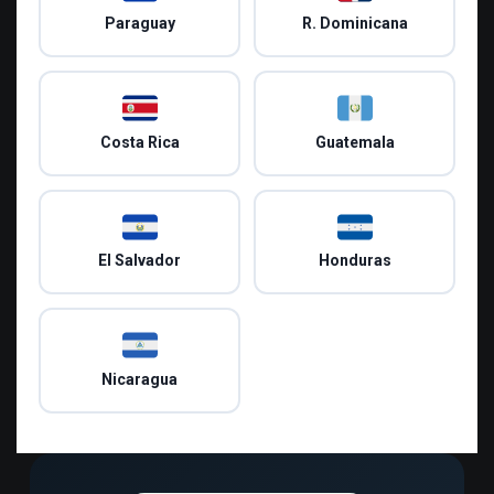
Paraguay
R. Dominicana
Costa Rica
Guatemala
El Salvador
Honduras
Nicaragua