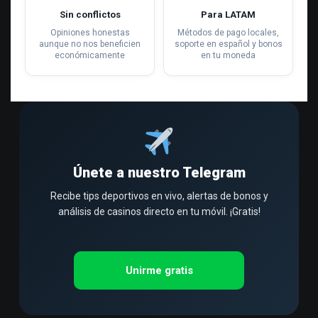
Sin conflictos
Para LATAM
Opiniones honestas
Métodos de pago locales,
aunque no nos beneficien
soporte en español y bonos
económicamente
en tu moneda
Únete a nuestro Telegram
Recibe tips deportivos en vivo, alertas de bonos y
análisis de casinos directo en tu móvil. ¡Gratis!
Unirme gratis