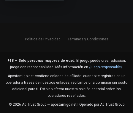
Política de Privacidad
Términos y Condiciones
+18 — Solo personas mayores de edad.
El juego puede crear adicción;
juega con responsabilidad. Más información en
/juego-responsable/
.
Apostamigo.net contiene enlaces de afiliado: cuando te registras en un
operador a través de nuestros enlaces, recibimos una comisión sin costo
adicional para ti. Esto no afecta nuestra opinión editorial sobre los
operadores reseñados.
© 2026 Ad Trust Group — apostamigo.net | Operado por Ad Trust Group