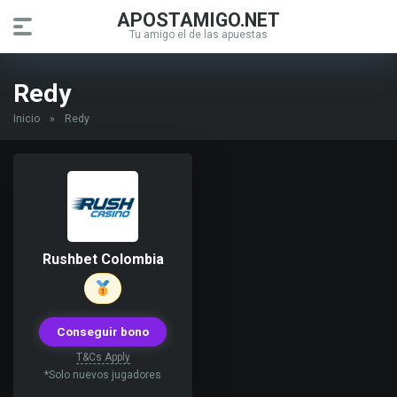
APOSTAMIGO.NET
Tu amigo el de las apuestas
Redy
Inicio
»
Redy
Rushbet Colombia
Conseguir bono
T&Cs Apply
*Solo nuevos jugadores