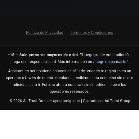
Política de Privacidad
Términos y Condiciones
+18 — Solo personas mayores de edad.
El juego puede crear adicción;
juega con responsabilidad. Más información en
/juego-responsable/
.
Apostamigo.net contiene enlaces de afiliado: cuando te registras en un
operador a través de nuestros enlaces, recibimos una comisión sin costo
adicional para ti. Esto no afecta nuestra opinión editorial sobre los
operadores reseñados.
© 2026 Ad Trust Group — apostamigo.net | Operado por Ad Trust Group