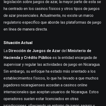
legislación sobre juegos de azar, la mayor parte de esta se
ha centrado en los casinos físicos y otros tipos de juegos
de azar presenciales. Actualmente, no existe un marco
regulatorio específico que aborde las plataformas de juego
en línea de manera directa.
Situación Actual
La
Dirección de Juegos de Azar
del
Ministerio de
Hacienda y Crédito Público
es la entidad encargada de
supervisar y regular las actividades de juego en Nicaragua.
Sin embargo, su enfoque ha estado más orientado a los
establecimientos físicos, lo que ha llevado a que muchos
jugadores nicaragüenses accedan a casinos online
internacionales que aceptan usuarios de Nicaragua. Estos
operadores suelen estar licenciados en otras
jurisdicciones, ofreciendo un entorno de juego seguro y