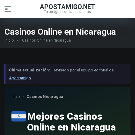
APOSTAMIGO.NET
Tu amigo el de las apuestas
Casinos Online en Nicaragua
Inicio
»
Casinos Online en Nicaragua
Última actualización:
· Revisado por el equipo editorial de
Apostamigo
Inicio
›
Casinos Nicaragua
Mejores Casinos
Online en Nicaragua