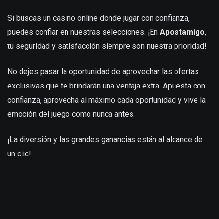
Si buscas un casino online donde jugar con confianza,
puedes confiar en nuestras selecciones. ¡En
Apostamigo
,
tu seguridad y satisfacción siempre son nuestra prioridad!
No dejes pasar la oportunidad de aprovechar las ofertas
exclusivas que te brindarán una ventaja extra. Apuesta con
confianza, aprovecha al máximo cada oportunidad y vive la
emoción del juego como nunca antes.
¡La diversión y las grandes ganancias están al alcance de
un clic!