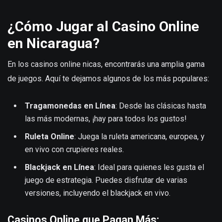
¿Cómo Jugar al Casino Online
en Nicaragua?
En los casinos online nicas, encontrarás una amplia gama
de juegos. Aquí te dejamos algunos de los más populares:
Tragamonedas en Línea
: Desde las clásicas hasta
las más modernas, ¡hay para todos los gustos!
Ruleta Online
: Juega la ruleta americana, europea, y
en vivo con crupieres reales.
Blackjack en Línea
: Ideal para quienes les gusta el
juego de estrategia. Puedes disfrutar de varias
versiones, incluyendo el blackjack en vivo.
Casinos Online que Pagan Más: