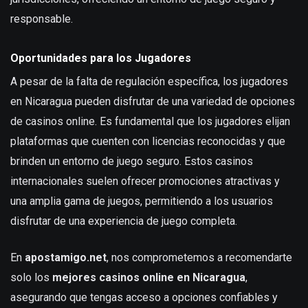
responsable.
Oportunidades para los Jugadores
A pesar de la falta de regulación específica, los jugadores
en Nicaragua pueden disfrutar de una variedad de opciones
de casinos online. Es fundamental que los jugadores elijan
plataformas que cuenten con licencias reconocidas y que
brinden un entorno de juego seguro. Estos casinos
internacionales suelen ofrecer promociones atractivas y
una amplia gama de juegos, permitiendo a los usuarios
disfrutar de una experiencia de juego completa.
En
apostamigo.net
, nos comprometemos a recomendarte
solo los
mejores casinos online en Nicaragua
,
asegurando que tengas acceso a opciones confiables y